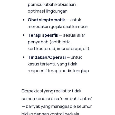
pemicu, ubah kebiasaan,
optimasi lingkungan
Obat simptomatik
— untuk
meredakan gejala saat kambuh
Terapi spesifik
— sesuai akar
penyebab (antibiotik,
kortikosteroid, imunoterapi, dll)
Tindakan/Operasi
— untuk
kasus tertentu yang tidak
responsif terapi medis lengkap
Ekspektasi yang realistis: tidak
semua kondisi bisa “sembuh tuntas”
— banyak yang manageable seumur
hidup dengan kontrol berkala.