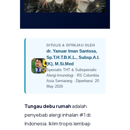
DITULIS & DITINJAU OLEH
dr. Yanuar Iman Santosa,
Sp.T.H.T.B.K.L., Subsp.A.I.
(K), M.Si.Med
Spesialis THT & Subspesialis
Alergi-Imunologi · RS Columbia
Asia Semarang · Diperbarui: 20
May 2026
Tungau debu rumah
adalah
penyebab alergi inhalan #1 di
Indonesia. Iklim tropis lembap