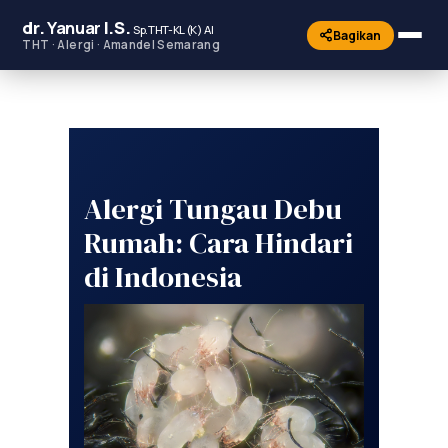
dr.
Yanuar
I.S.
Sp.THT-KL (K) AI
Bagikan
THT · Alergi · Amandel Semarang
Alergi Tungau Debu
Rumah: Cara Hindari
di Indonesia