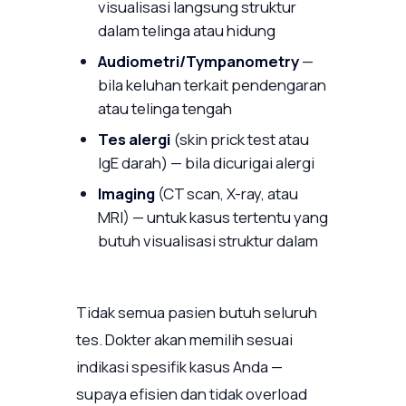
visualisasi langsung struktur
dalam telinga atau hidung
Audiometri/Tympanometry
—
bila keluhan terkait pendengaran
atau telinga tengah
Tes alergi
(skin prick test atau
IgE darah) — bila dicurigai alergi
Imaging
(CT scan, X-ray, atau
MRI) — untuk kasus tertentu yang
butuh visualisasi struktur dalam
Tidak semua pasien butuh seluruh
tes. Dokter akan memilih sesuai
indikasi spesifik kasus Anda —
supaya efisien dan tidak overload