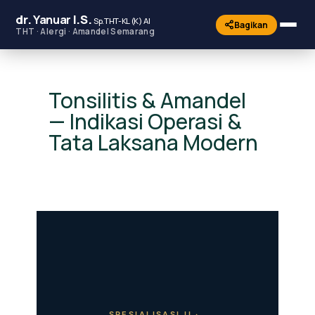
dr.
Yanuar
I.S.
Sp.THT-KL (K) AI
Bagikan
THT · Alergi · Amandel Semarang
Tonsilitis & Amandel
— Indikasi Operasi &
Tata Laksana Modern
SPESIALISASI II ·