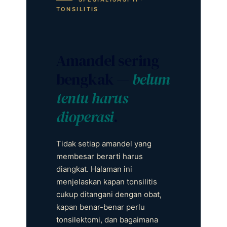
TONSILITIS
Amandel sering
bengkak —
belum
tentu harus
dioperasi
.
Tidak setiap amandel yang
membesar berarti harus
diangkat. Halaman ini
menjelaskan kapan tonsilitis
cukup ditangani dengan obat,
kapan benar-benar perlu
tonsilektomi, dan bagaimana