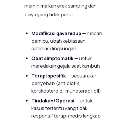
meminimalkan efek samping dan
biaya yang tidak perlu.
Modifikasi gaya hidup
— hindari
pemicu, ubah kebiasaan,
optimasi lingkungan
Obat simptomatik
— untuk
meredakan gejala saat kambuh
Terapi spesifik
— sesuai akar
penyebab (antibiotik,
kortikosteroid, imunoterapi, dll)
Tindakan/Operasi
— untuk
kasus tertentu yang tidak
responsif terapi medis lengkap