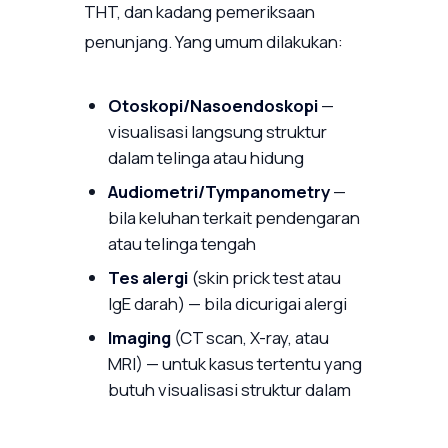
THT, dan kadang pemeriksaan
penunjang. Yang umum dilakukan:
Otoskopi/Nasoendoskopi
—
visualisasi langsung struktur
dalam telinga atau hidung
Audiometri/Tympanometry
—
bila keluhan terkait pendengaran
atau telinga tengah
Tes alergi
(skin prick test atau
IgE darah) — bila dicurigai alergi
Imaging
(CT scan, X-ray, atau
MRI) — untuk kasus tertentu yang
butuh visualisasi struktur dalam