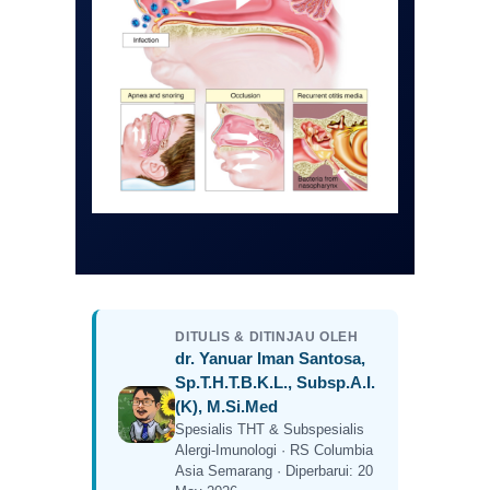
DITULIS & DITINJAU OLEH
dr. Yanuar Iman Santosa,
Sp.T.H.T.B.K.L., Subsp.A.I.
(K), M.Si.Med
Spesialis THT & Subspesialis
Alergi-Imunologi · RS Columbia
Asia Semarang · Diperbarui: 20