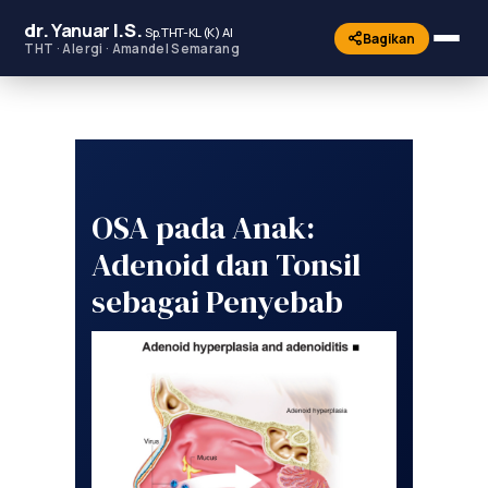
dr.
Yanuar
I.S.
Sp.THT-KL (K) AI
Bagikan
THT · Alergi · Amandel Semarang
OSA pada Anak:
Adenoid dan Tonsil
sebagai Penyebab