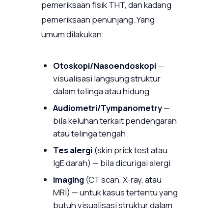
pemeriksaan fisik THT, dan kadang
pemeriksaan penunjang. Yang
umum dilakukan:
Otoskopi/Nasoendoskopi
—
visualisasi langsung struktur
dalam telinga atau hidung
Audiometri/Tympanometry
—
bila keluhan terkait pendengaran
atau telinga tengah
Tes alergi
(skin prick test atau
IgE darah) — bila dicurigai alergi
Imaging
(CT scan, X-ray, atau
MRI) — untuk kasus tertentu yang
butuh visualisasi struktur dalam