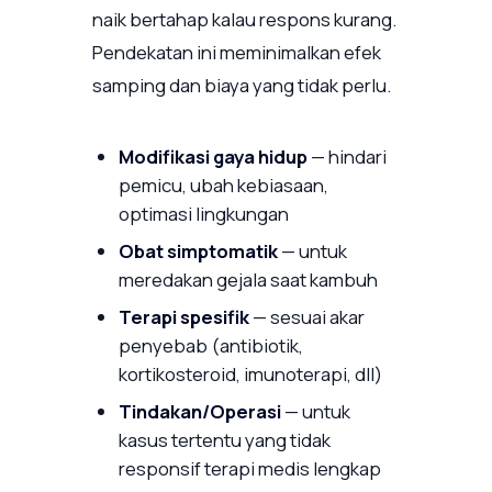
naik bertahap kalau respons kurang.
Pendekatan ini meminimalkan efek
samping dan biaya yang tidak perlu.
Modifikasi gaya hidup
— hindari
pemicu, ubah kebiasaan,
optimasi lingkungan
Obat simptomatik
— untuk
meredakan gejala saat kambuh
Terapi spesifik
— sesuai akar
penyebab (antibiotik,
kortikosteroid, imunoterapi, dll)
Tindakan/Operasi
— untuk
kasus tertentu yang tidak
responsif terapi medis lengkap