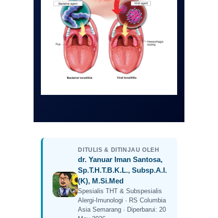
DITULIS & DITINJAU OLEH
dr. Yanuar Iman Santosa,
Sp.T.H.T.B.K.L., Subsp.A.I.
(K), M.Si.Med
Spesialis THT & Subspesialis
Alergi-Imunologi · RS Columbia
Asia Semarang · Diperbarui: 20