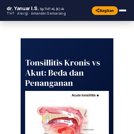
dr.
Yanuar
I.S.
Sp.THT-KL (K) AI
Bagikan
THT · Alergi · Amandel Semarang
Tonsillitis Kronis vs
Akut: Beda dan
Penanganan