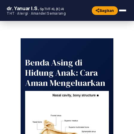
dr.
Yanuar
I.S.
Sp.THT-KL (K) AI
Bagikan
THT · Alergi · Amandel Semarang
Benda Asing di
Hidung Anak: Cara
Aman Mengeluarkan