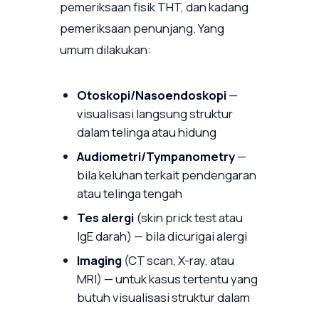
pemeriksaan fisik THT, dan kadang
pemeriksaan penunjang. Yang
umum dilakukan:
Otoskopi/Nasoendoskopi
—
visualisasi langsung struktur
dalam telinga atau hidung
Audiometri/Tympanometry
—
bila keluhan terkait pendengaran
atau telinga tengah
Tes alergi
(skin prick test atau
IgE darah) — bila dicurigai alergi
Imaging
(CT scan, X-ray, atau
MRI) — untuk kasus tertentu yang
butuh visualisasi struktur dalam