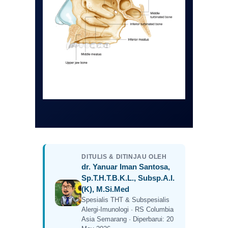
DITULIS & DITINJAU OLEH
dr. Yanuar Iman Santosa,
Sp.T.H.T.B.K.L., Subsp.A.I.
(K), M.Si.Med
Spesialis THT & Subspesialis
Alergi-Imunologi · RS Columbia
Asia Semarang · Diperbarui: 20