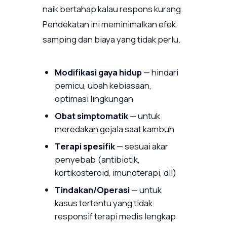
naik bertahap kalau respons kurang.
Pendekatan ini meminimalkan efek
samping dan biaya yang tidak perlu.
Modifikasi gaya hidup
— hindari
pemicu, ubah kebiasaan,
optimasi lingkungan
Obat simptomatik
— untuk
meredakan gejala saat kambuh
Terapi spesifik
— sesuai akar
penyebab (antibiotik,
kortikosteroid, imunoterapi, dll)
Tindakan/Operasi
— untuk
kasus tertentu yang tidak
responsif terapi medis lengkap