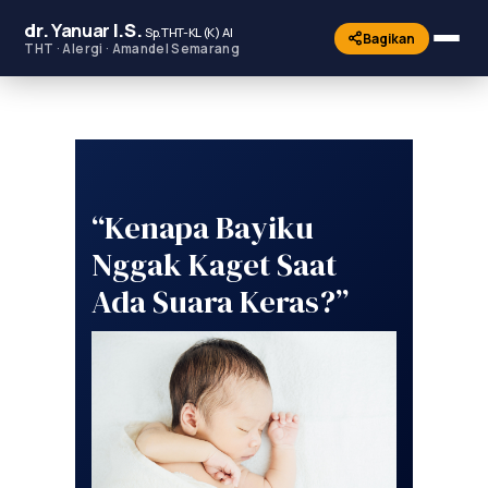
dr.
Yanuar
I.S.
Sp.THT-KL (K) AI
Bagikan
THT · Alergi · Amandel Semarang
“Kenapa Bayiku
Nggak Kaget Saat
Ada Suara Keras?”