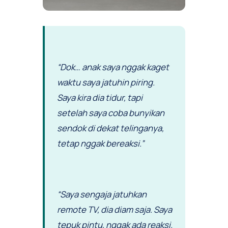
“Dok… anak saya nggak kaget
waktu saya jatuhin piring.
Saya kira dia tidur, tapi
setelah saya coba bunyikan
sendok di dekat telinganya,
tetap nggak bereaksi.”
“Saya sengaja jatuhkan
remote TV, dia diam saja. Saya
tepuk pintu, nggak ada reaksi.