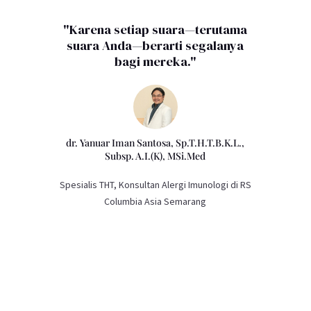
"Karena setiap suara—terutama
suara Anda—berarti segalanya
bagi mereka."
dr. Yanuar Iman Santosa, Sp.T.H.T.B.K.L.,
Subsp. A.I.(K), MSi.Med
Spesialis THT, Konsultan Alergi Imunologi di RS
Columbia Asia Semarang