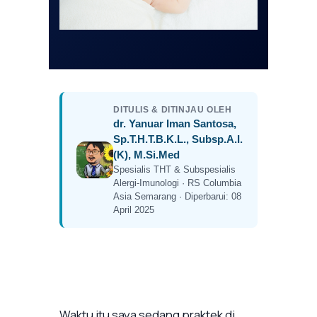
DITULIS & DITINJAU OLEH
dr. Yanuar Iman Santosa,
Sp.T.H.T.B.K.L., Subsp.A.I.
(K), M.Si.Med
Spesialis THT & Subspesialis
Alergi-Imunologi · RS Columbia
Asia Semarang · Diperbarui: 08
April 2025
Waktu itu saya sedang praktek di