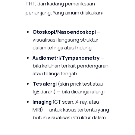
THT, dan kadang pemeriksaan
penunjang. Yang umum dilakukan:
Otoskopi/Nasoendoskopi
—
visualisasi langsung struktur
dalam telinga atau hidung
Audiometri/Tympanometry
—
bila keluhan terkait pendengaran
atau telinga tengah
Tes alergi
(skin prick test atau
IgE darah) — bila dicurigai alergi
Imaging
(CT scan, X-ray, atau
MRI) — untuk kasus tertentu yang
butuh visualisasi struktur dalam