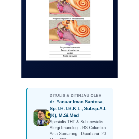
DITULIS & DITINJAU OLEH
dr. Yanuar Iman Santosa,
Sp.T.H.T.B.K.L., Subsp.A.I.
(K), M.Si.Med
Spesialis THT & Subspesialis
Alergi-Imunologi · RS Columbia
Asia Semarang · Diperbarui: 20