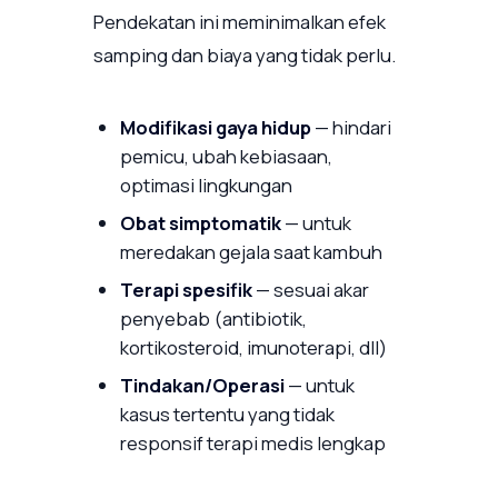
Pendekatan ini meminimalkan efek
samping dan biaya yang tidak perlu.
Modifikasi gaya hidup
— hindari
pemicu, ubah kebiasaan,
optimasi lingkungan
Obat simptomatik
— untuk
meredakan gejala saat kambuh
Terapi spesifik
— sesuai akar
penyebab (antibiotik,
kortikosteroid, imunoterapi, dll)
Tindakan/Operasi
— untuk
kasus tertentu yang tidak
responsif terapi medis lengkap