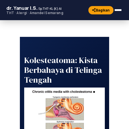
dr.
Yanuar
I.S.
Sp.THT-KL (K) AI
Bagikan
THT · Alergi · Amandel Semarang
Kolesteatoma: Kista
Berbahaya di Telinga
Tengah