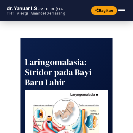
dr.
Yanuar
I.S.
Sp.THT-KL (K) AI
Bagikan
THT · Alergi · Amandel Semarang
Laringomalasia:
Stridor pada Bayi
Baru Lahir