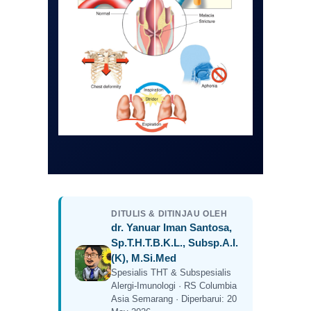
DITULIS & DITINJAU OLEH
dr. Yanuar Iman Santosa,
Sp.T.H.T.B.K.L., Subsp.A.I.
(K), M.Si.Med
Spesialis THT & Subspesialis
Alergi-Imunologi · RS Columbia
Asia Semarang · Diperbarui: 20