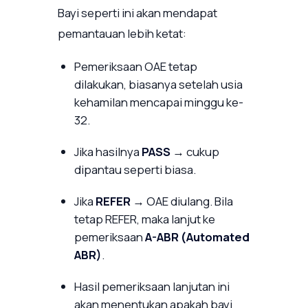
Bayi seperti ini akan mendapat
pemantauan lebih ketat:
Pemeriksaan OAE tetap
dilakukan, biasanya setelah usia
kehamilan mencapai minggu ke-
32.
Jika hasilnya
PASS
→ cukup
dipantau seperti biasa.
Jika
REFER
→ OAE diulang. Bila
tetap REFER, maka lanjut ke
pemeriksaan
A-ABR (Automated
ABR)
.
Hasil pemeriksaan lanjutan ini
akan menentukan apakah bayi