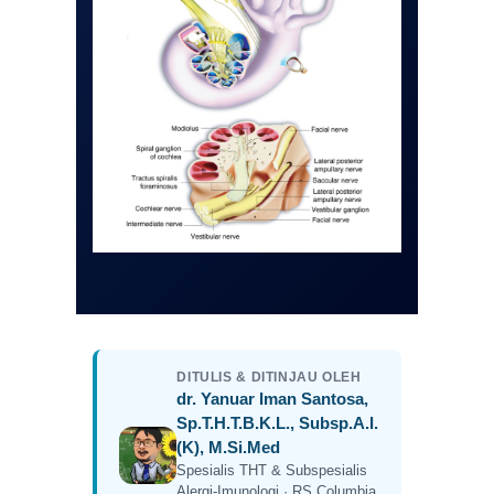
DITULIS & DITINJAU OLEH
dr. Yanuar Iman Santosa,
Sp.T.H.T.B.K.L., Subsp.A.I.
(K), M.Si.Med
Spesialis THT & Subspesialis
Alergi-Imunologi · RS Columbia