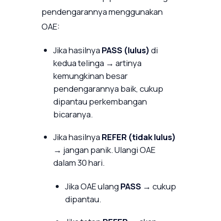
pendengarannya menggunakan
OAE:
Jika hasilnya
PASS (lulus)
di
kedua telinga → artinya
kemungkinan besar
pendengarannya baik, cukup
dipantau perkembangan
bicaranya.
Jika hasilnya
REFER (tidak lulus)
→ jangan panik. Ulangi OAE
dalam 30 hari.
Jika OAE ulang
PASS
→ cukup
dipantau.