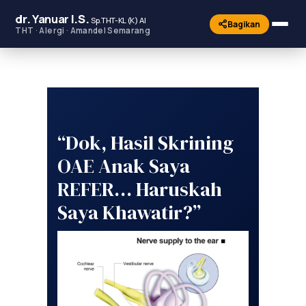
dr.
Yanuar
I.S.
Sp.THT-KL (K) AI
Bagikan
THT · Alergi · Amandel Semarang
“Dok, Hasil Skrining
OAE Anak Saya
REFER… Haruskah
Saya Khawatir?”