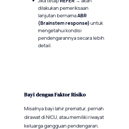
Jika tetap
REFER
→ akan
dilakukan pemeriksaan
lanjutan bernama
ABR
(Brainstem response)
untuk
mengetahui kondisi
pendengarannya secara lebih
detail.
Bayi dengan Faktor Risiko
Misalnya bayi lahir prematur, pernah
dirawat di NICU, atau memiliki riwayat
keluarga gangguan pendengaran.