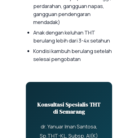
perdarahan, gangguan napas,
gangguan pendengaran
mendadak)
Anak dengan keluhan THT
berulang lebih dari 3-4x setahun
Kondisi kambuh berulang setelah
selesai pengobatan
Konsultasi Spesialis THT
di Semarang
dr. Yanuar Iman Santosa,
Sp.THT-KL, Subsp. AI(K)