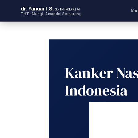
dr.
Yanuar
I.S.
Sp.THT-KL (K) AI
Kon
THT · Alergi · Amandel Semarang
Kanker Naso
Indonesia