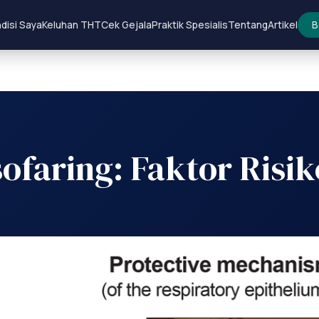
disi Saya
Keluhan THT
Cek Gejala
Praktik Spesialis
Tentang
Artikel
B
faring: Faktor Risik