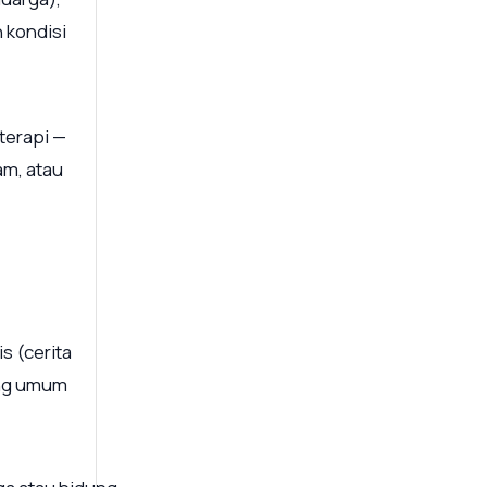
 kondisi
terapi —
am, atau
s (cerita
ang umum