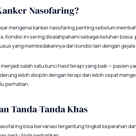
 Kanker Nasofaring?
ar mengenai kanker nasofaring penting sebelum memba
 Kondisi ini sering disalahpahami sebagai keluhan biasa,
khusus yang membedakannya dari kondisi lain dengan gejala
 menjadi salah satu kunci hasil terapi yang baik — pasien 
derung lebih disiplin dengan terapi dan lebih cepat menge
lu perhatian.
dan Tanda-Tanda Khas
nasofaring bisa bervariasi tergantung tingkat keparahan dan
has perlu Anda perhatikan: