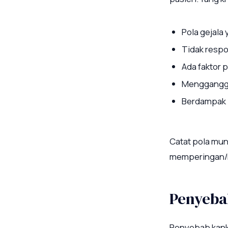
Pola gejala
Tidak respo
Ada faktor 
Mengganggu k
Berdampak p
Catat pola mun
memperingan/me
Penyeba
Penyebab kanker