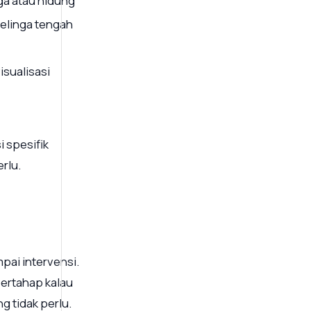
nga atau hidung
telinga tengah
isualisasi
i spesifik
rlu.
pai intervensi.
bertahap kalau
g tidak perlu.