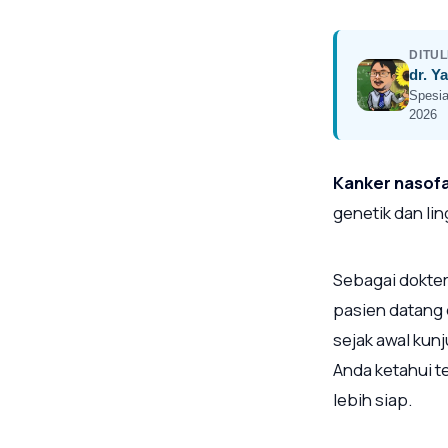
DITUL
dr. Y
Spesia
2026
Kanker nasofa
genetik dan lin
Sebagai dokter
pasien datang
sejak awal kun
Anda ketahui t
lebih siap.