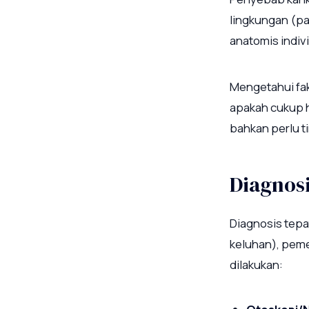
lingkungan (pa
anatomis indiv
Mengetahui fa
apakah cukup h
bahkan perlu t
Diagnosi
Diagnosis tepa
keluhan), pem
dilakukan: