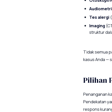
Otoskopi/
Audiometr
Tes alergi
(
Imaging
(CT
struktur da
Tidak semua pa
kasus Anda — s
Pilihan
Penanganan kan
Pendekatan yan
respons kurang