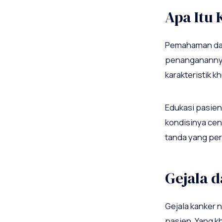
Apa Itu
Pemahaman das
penanganannya.
karakteristik 
Edukasi pasien
kondisinya cen
tanda yang per
Gejala 
Gejala kanker 
pasien. Yang k