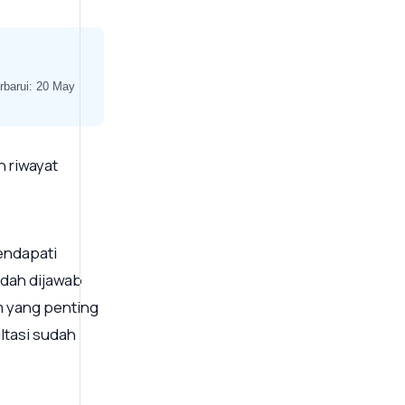
rbarui: 20 May
n riwayat
endapati
dah dijawab
um yang penting
ltasi sudah