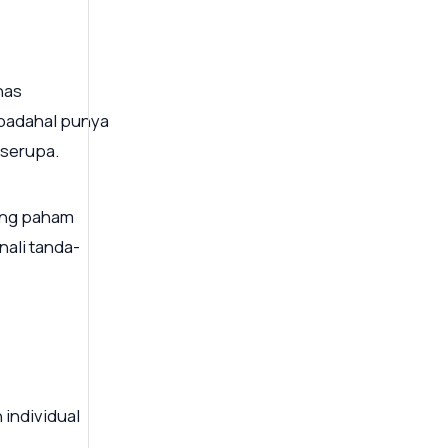
has
 padahal punya
 serupa.
yang paham
nali tanda-
 individual