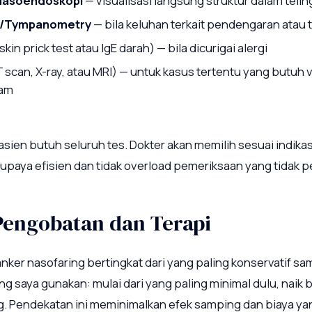
Nasoendoskopi
— visualisasi langsung struktur dalam teli
i/Tympanometry
— bila keluhan terkait pendengaran atau 
skin prick test atau IgE darah) — bila dicurigai alergi
 scan, X-ray, atau MRI) — untuk kasus tertentu yang butuh v
lam
sien butuh seluruh tes. Dokter akan memilih sesuai indikas
upaya efisien dan tidak overload pemeriksaan yang tidak pe
 Pengobatan dan Terapi
ker nasofaring bertingkat dari yang paling konservatif sam
g saya gunakan: mulai dari yang paling minimal dulu, naik 
. Pendekatan ini meminimalkan efek samping dan biaya yan