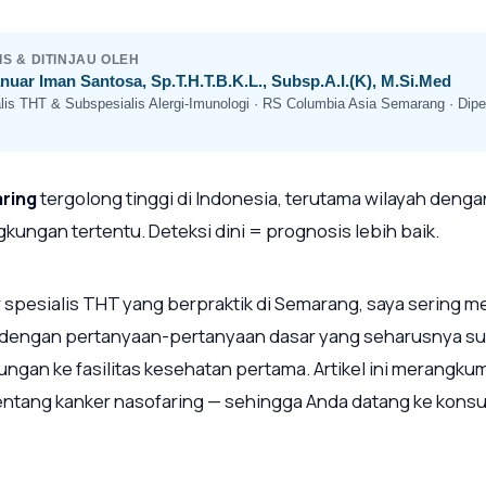
IS & DITINJAU OLEH
anuar Iman Santosa, Sp.T.H.T.B.K.L., Subsp.A.I.(K), M.Si.Med
lis THT & Subspesialis Alergi-Imunologi · RS Columbia Asia Semarang · Dipe
ring
tergolong tinggi di Indonesia, terutama wilayah denga
gkungan tertentu. Deteksi dini = prognosis lebih baik.
 spesialis THT yang berpraktik di Semarang, saya sering m
 dengan pertanyaan-pertanyaan dasar yang seharusnya su
jungan ke fasilitas kesehatan pertama. Artikel ini merangk
entang kanker nasofaring — sehingga Anda datang ke konsu