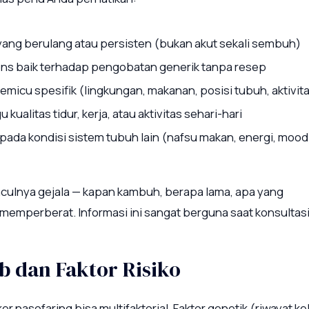
 yang berulang atau persisten (bukan akut sekali sembuh)
ns baik terhadap pengobatan generik tanpa resep
pemicu spesifik (lingkungan, makanan, posisi tubuh, aktivit
ualitas tidur, kerja, atau aktivitas sehari-hari
ada kondisi sistem tubuh lain (nafsu makan, energi, mood
culnya gejala — kapan kambuh, berapa lama, apa yang
mperberat. Informasi ini sangat berguna saat konsultasi
b dan Faktor Risiko
 nasofaring bisa multifaktorial. Faktor genetik (riwayat ke