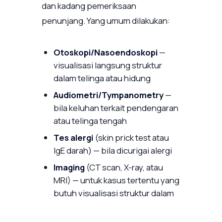
dan kadang pemeriksaan
penunjang. Yang umum dilakukan:
Otoskopi/Nasoendoskopi
—
visualisasi langsung struktur
dalam telinga atau hidung
Audiometri/Tympanometry
—
bila keluhan terkait pendengaran
atau telinga tengah
Tes alergi
(skin prick test atau
IgE darah) — bila dicurigai alergi
Imaging
(CT scan, X-ray, atau
MRI) — untuk kasus tertentu yang
butuh visualisasi struktur dalam