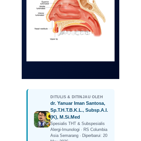
DITULIS & DITINJAU OLEH
dr. Yanuar Iman Santosa,
Sp.T.H.T.B.K.L., Subsp.A.I.
(K), M.Si.Med
Spesialis THT & Subspesialis
Alergi-Imunologi · RS Columbia
Asia Semarang · Diperbarui: 20