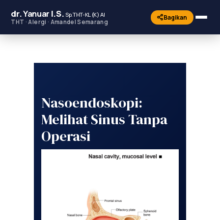
dr.
Yanuar
I.S.
Sp.THT-KL (K) AI
Bagikan
THT · Alergi · Amandel Semarang
Nasoendoskopi:
Melihat Sinus Tanpa
Operasi