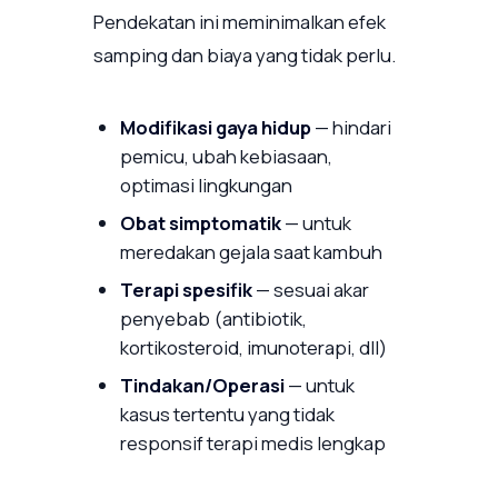
Pendekatan ini meminimalkan efek
samping dan biaya yang tidak perlu.
Modifikasi gaya hidup
— hindari
pemicu, ubah kebiasaan,
optimasi lingkungan
Obat simptomatik
— untuk
meredakan gejala saat kambuh
Terapi spesifik
— sesuai akar
penyebab (antibiotik,
kortikosteroid, imunoterapi, dll)
Tindakan/Operasi
— untuk
kasus tertentu yang tidak
responsif terapi medis lengkap