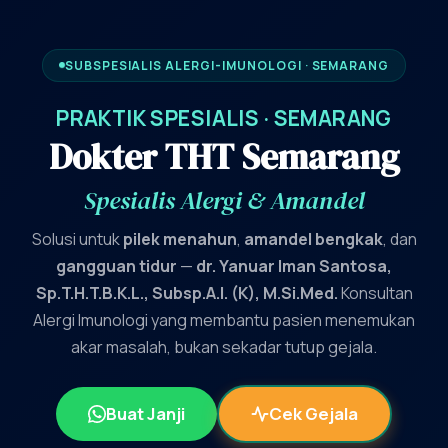
SUBSPESIALIS ALERGI-IMUNOLOGI · SEMARANG
PRAKTIK SPESIALIS · SEMARANG
Dokter THT Semarang
Spesialis Alergi & Amandel
Solusi untuk
pilek menahun
,
amandel bengkak
, dan
gangguan tidur
—
dr. Yanuar Iman Santosa,
Sp.T.H.T.B.K.L., Subsp.A.I. (K), M.Si.Med.
Konsultan
Alergi Imunologi yang membantu pasien menemukan
akar masalah, bukan sekadar tutup gejala.
Buat Janji
Cek Gejala