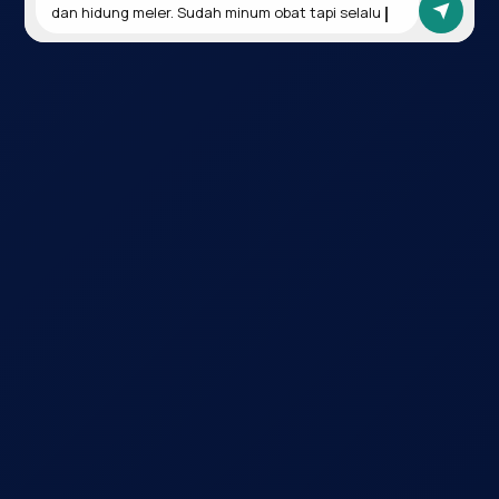
dan hidung meler. Sudah minum obat tapi selalu 
kambuh 😔