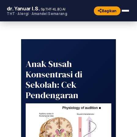
dr.
Yanuar
I.S.
Sp.THT-KL (K) AI
Bagikan
THT · Alergi · Amandel Semarang
Anak Susah
Konsentrasi di
Sekolah: Cek
Pendengaran