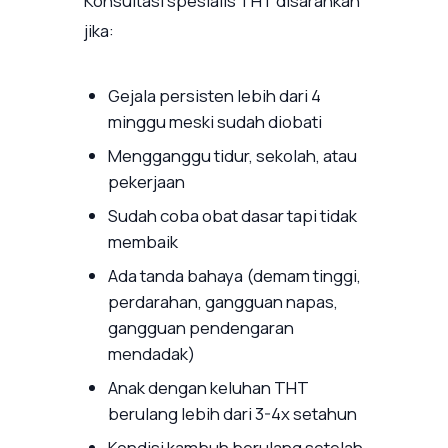
Konsultasi spesialis THT disarankan
jika:
Gejala persisten lebih dari 4
minggu meski sudah diobati
Mengganggu tidur, sekolah, atau
pekerjaan
Sudah coba obat dasar tapi tidak
membaik
Ada tanda bahaya (demam tinggi,
perdarahan, gangguan napas,
gangguan pendengaran
mendadak)
Anak dengan keluhan THT
berulang lebih dari 3-4x setahun
Kondisi kambuh berulang setelah