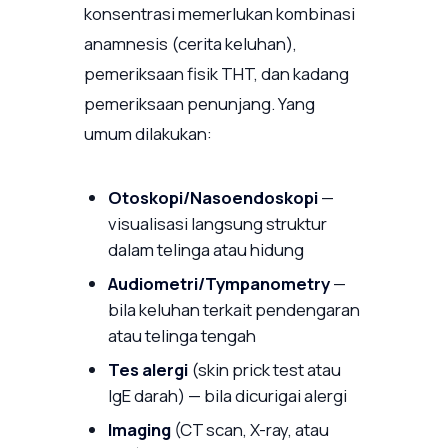
konsentrasi memerlukan kombinasi
anamnesis (cerita keluhan),
pemeriksaan fisik THT, dan kadang
pemeriksaan penunjang. Yang
umum dilakukan:
Otoskopi/Nasoendoskopi
—
visualisasi langsung struktur
dalam telinga atau hidung
Audiometri/Tympanometry
—
bila keluhan terkait pendengaran
atau telinga tengah
Tes alergi
(skin prick test atau
IgE darah) — bila dicurigai alergi
Imaging
(CT scan, X-ray, atau