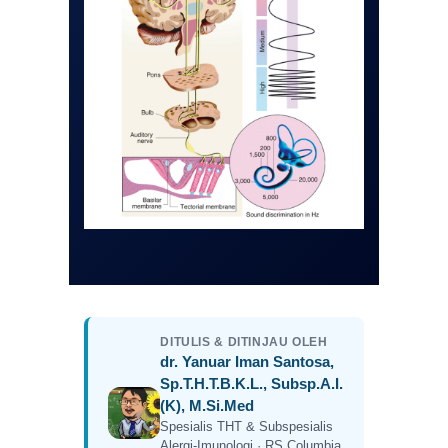
DITULIS & DITINJAU OLEH
dr. Yanuar Iman Santosa,
Sp.T.H.T.B.K.L., Subsp.A.I.
(K), M.Si.Med
Spesialis THT & Subspesialis
Alergi-Imunologi · RS Columbia