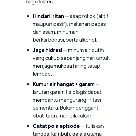
bagi dokter:
Hindari iritan
— asap rokok (aktif
maupun pasif), makanan pedas
dan asam, minuman
berkarbonasi, serta alkohol.
Jaga hidrasi
— minum air putih
yang cukup sepanjang hari untuk
menjaga mukosa faring tetap
lembap.
Kumur air hangat + garam
—
larutan garam fisiologis dapat
membantu mengurangi iritasi
sementara. Bukan pengganti
obat, tapi aman dilakukan.
Catat pola episode
— tuliskan
tanggal kambuh, gejala utama