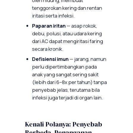
oleh hidung, membuat
tenggorokan kering dan rentan
iritasi serta infeksi.
Paparan iritan
— asap rokok,
debu, polusi, atau udara kering
dari AC dapat mengiritasi faring
secara kronik.
Defisiensi imun
— jarang, namun
perlu dipertimbangkan pada
anak yang sangat sering sakit
(lebih dari 6–8x per tahun) tanpa
penyebab jelas, terutama bila
infeksi juga terjadi di organ lain.
Kenali Polanya: Penyebab
Berbeda, Penanganan