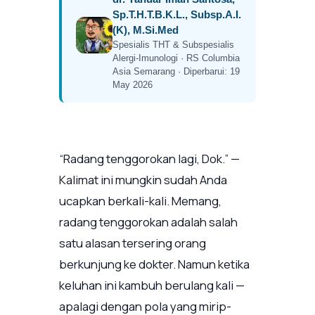
Sp.T.H.T.B.K.L., Subsp.A.I.
(K), M.Si.Med
Spesialis THT & Subspesialis
Alergi-Imunologi · RS Columbia
Asia Semarang · Diperbarui: 19
May 2026
“Radang tenggorokan lagi, Dok.” —
Kalimat ini mungkin sudah Anda
ucapkan berkali-kali. Memang,
radang tenggorokan adalah salah
satu alasan tersering orang
berkunjung ke dokter. Namun ketika
keluhan ini kambuh berulang kali —
apalagi dengan pola yang mirip-