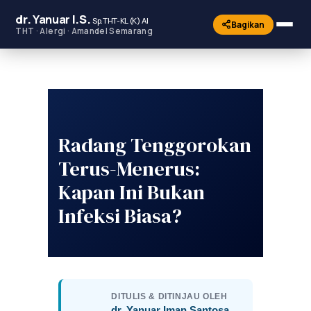
dr.
Yanuar
I.S.
Sp.THT-KL (K) AI
Bagikan
THT · Alergi · Amandel Semarang
Radang Tenggorokan
Terus-Menerus:
Kapan Ini Bukan
Infeksi Biasa?
DITULIS & DITINJAU OLEH
dr. Yanuar Iman Santosa,