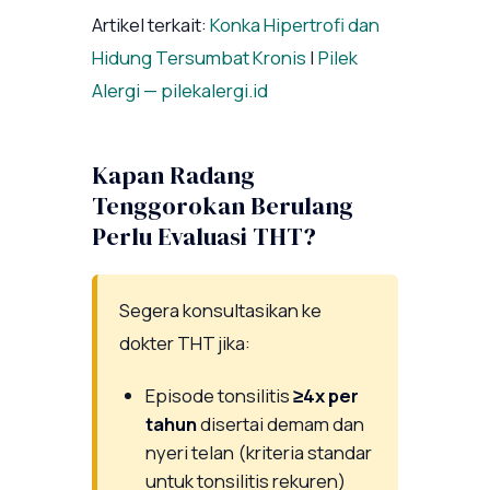
Artikel terkait:
Konka Hipertrofi dan
Hidung Tersumbat Kronis
|
Pilek
Alergi — pilekalergi.id
Kapan Radang
Tenggorokan Berulang
Perlu Evaluasi THT?
Segera konsultasikan ke
dokter THT jika:
Episode tonsilitis
≥4x per
tahun
disertai demam dan
nyeri telan (kriteria standar
untuk tonsilitis rekuren)