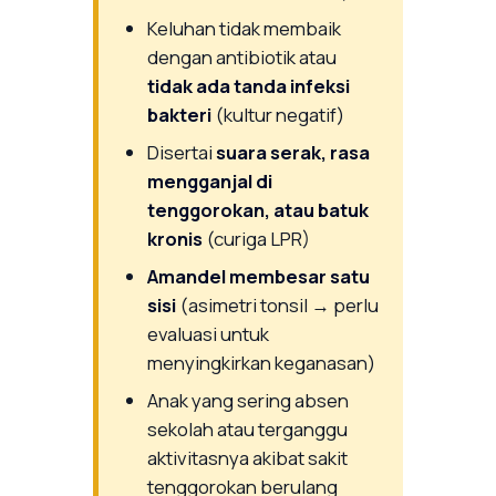
Keluhan tidak membaik
dengan antibiotik atau
tidak ada tanda infeksi
bakteri
(kultur negatif)
Disertai
suara serak, rasa
mengganjal di
tenggorokan, atau batuk
kronis
(curiga LPR)
Amandel membesar satu
sisi
(asimetri tonsil → perlu
evaluasi untuk
menyingkirkan keganasan)
Anak yang sering absen
sekolah atau terganggu
aktivitasnya akibat sakit
tenggorokan berulang