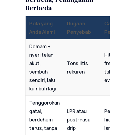
Berbeda
Pola yang
Dugaan
Catatan
Anda Alami
Penyebab
Penting
Demam +
nyeri telan
Hitung
akut,
Tonsilitis
frekuensi per
sembuh
rekuren
tahun; ≥4x →
sendiri, lalu
evaluasi THT
kambuh lagi
Tenggorokan
gatal,
LPR atau
Perlu evaluas
berdehem
post-nasal
hidung dan
terus, tanpa
drip
lambung