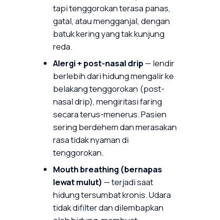
tapi tenggorokan terasa panas,
gatal, atau mengganjal, dengan
batuk kering yang tak kunjung
reda.
Alergi + post-nasal drip
— lendir
berlebih dari hidung mengalir ke
belakang tenggorokan (post-
nasal drip), mengiritasi faring
secara terus-menerus. Pasien
sering berdehem dan merasakan
rasa tidak nyaman di
tenggorokan.
Mouth breathing (bernapas
lewat mulut)
— terjadi saat
hidung tersumbat kronis. Udara
tidak difilter dan dilembapkan