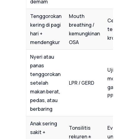
demam
Tenggorokan
Mouth
Cek hidung
kering di pagi
breathing /
tersumbat
hari +
kemungkinan
kronis
mendengkur
OSA
Nyeri atau
panas
Uji terapi
tenggorokan
modifikasi
setelah
LPR / GERD
gaya hidup +
makan berat,
PPI
pedas, atau
berbaring
Anak sering
Tonsilitis
Evaluasi THT
sakit +
rekuren ±
untuk