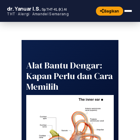
dr.
Yanuar
I.S.
Sp.THT-KL (K) AI
Bagikan
THT · Alergi · Amandel Semarang
Alat Bantu Dengar:
Kapan Perlu dan Cara
Memilih