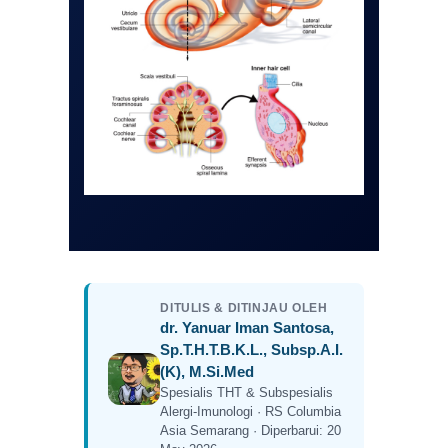
DITULIS & DITINJAU OLEH
dr. Yanuar Iman Santosa,
Sp.T.H.T.B.K.L., Subsp.A.I.
(K), M.Si.Med
Spesialis THT & Subspesialis
Alergi-Imunologi · RS Columbia
Asia Semarang · Diperbarui: 20