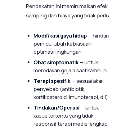
Pendekatan ini meminimalkan efek
samping dan biaya yang tidak perlu.
Modifikasi gaya hidup
— hindari
pemicu, ubah kebiasaan,
optimasi lingkungan
Obat simptomatik
— untuk
meredakan gejala saat kambuh
Terapi spesifik
— sesuai akar
penyebab (antibiotik,
kortikosteroid, imunoterapi, dll)
Tindakan/Operasi
— untuk
kasus tertentu yang tidak
responsif terapi medis lengkap