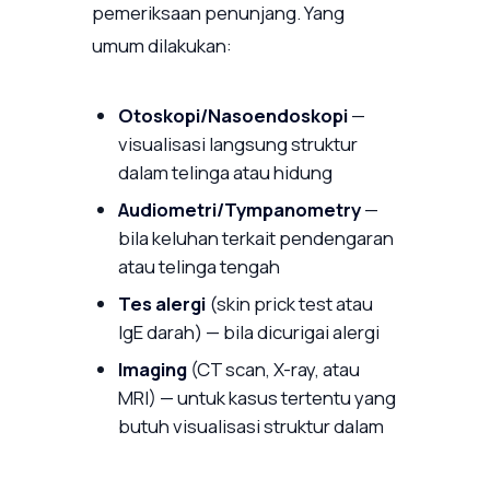
pemeriksaan penunjang. Yang
umum dilakukan:
Otoskopi/Nasoendoskopi
—
visualisasi langsung struktur
dalam telinga atau hidung
Audiometri/Tympanometry
—
bila keluhan terkait pendengaran
atau telinga tengah
Tes alergi
(skin prick test atau
IgE darah) — bila dicurigai alergi
Imaging
(CT scan, X-ray, atau
MRI) — untuk kasus tertentu yang
butuh visualisasi struktur dalam