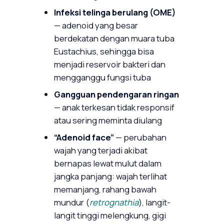
Infeksi telinga berulang (OME)
— adenoid yang besar
berdekatan dengan muara tuba
Eustachius, sehingga bisa
menjadi reservoir bakteri dan
mengganggu fungsi tuba
Gangguan pendengaran ringan
— anak terkesan tidak responsif
atau sering meminta diulang
“Adenoid face”
— perubahan
wajah yang terjadi akibat
bernapas lewat mulut dalam
jangka panjang: wajah terlihat
memanjang, rahang bawah
mundur (
retrognathia
), langit-
langit tinggi melengkung, gigi