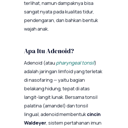
terlihat, namun dampaknya bisa
sangat nyata pada kualitas tidur,
pendengaran, dan bahkan bentuk
wajah anak.
Apa Itu Adenoid?
Adenoid (atau
pharyngeal tonsil
)
adalah jaringan limfoid yang terletak
di nasofaring — yaitu bagian
belakang hidung, tepat di atas
langit-langit lunak. Bersama tonsil
palatina (amandel) dan tonsil
lingual, adenoid membentuk
cincin
Waldeyer
, sistem pertahanan imun