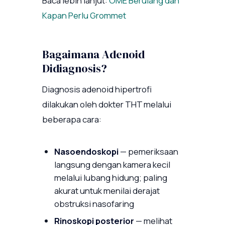
Baca lebih lanjut:
OME Berulang dan
Kapan Perlu Grommet
Bagaimana Adenoid
Didiagnosis?
Diagnosis adenoid hipertrofi
dilakukan oleh dokter THT melalui
beberapa cara:
Nasoendoskopi
— pemeriksaan
langsung dengan kamera kecil
melalui lubang hidung; paling
akurat untuk menilai derajat
obstruksi nasofaring
Rinoskopi posterior
— melihat