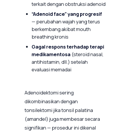
terkait dengan obstruksi adenoid
“Adenoid face” yang progresif
— perubahan wajah yang terus
berkembang akibat mouth
breathing kronis
Gagal respons terhadap terapi
medikamentosa
(steroid nasal,
antihistamin, dll.) setelah
evaluasi memadai
Adenoidektomi sering
dikombinasikan dengan
tonsilektomi jika tonsil palatina
(amandel) juga membesar secara
signifikan — prosedur ini dikenal