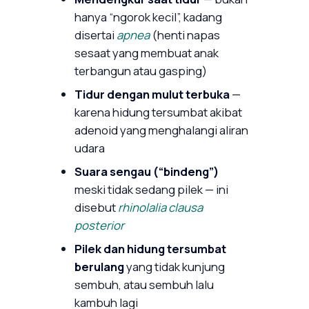
hanya “ngorok kecil”, kadang
disertai
apnea
(henti napas
sesaat yang membuat anak
terbangun atau gasping)
Tidur dengan mulut terbuka
—
karena hidung tersumbat akibat
adenoid yang menghalangi aliran
udara
Suara sengau (“bindeng”)
meski tidak sedang pilek — ini
disebut
rhinolalia clausa
posterior
Pilek dan hidung tersumbat
berulang
yang tidak kunjung
sembuh, atau sembuh lalu
kambuh lagi