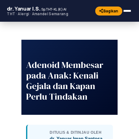
dr.
Yanuar
I.S.
Sp.THT-KL (K) AI
Bagikan
THT · Alergi · Amandel Semarang
Adenoid Membesar
pada Anak: Kenali
Gejala dan Kapan
Perlu Tindakan
DITULIS & DITINJAU OLEH
dr. Yanuar Iman Santosa,