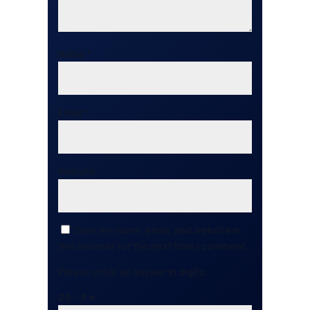
Name
*
Email
*
Website
Save my name, email, and website in
this browser for the next time I comment.
Please enter an answer in digits:
20 − 3 =