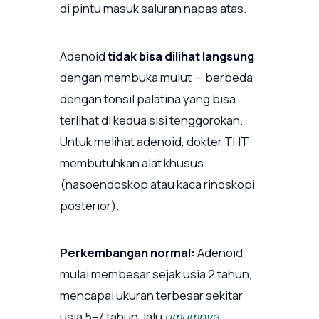
di pintu masuk saluran napas atas.
Adenoid
tidak bisa dilihat langsung
dengan membuka mulut — berbeda
dengan tonsil palatina yang bisa
terlihat di kedua sisi tenggorokan.
Untuk melihat adenoid, dokter THT
membutuhkan alat khusus
(nasoendoskop atau kaca rinoskopi
posterior).
Perkembangan normal:
Adenoid
mulai membesar sejak usia 2 tahun,
mencapai ukuran terbesar sekitar
usia 5–7 tahun, lalu
umumnya