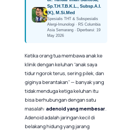
Sp.T.H.T.B.K.L., Subsp.A.I.
(K), M.Si.Med
Spesialis THT & Subspesialis
Alergi-Imunologi · RS Columbia
Asia Semarang · Diperbarui: 19
May 2026
Ketika orang tua membawa anak ke
klinik dengan keluhan “anak saya
tidur ngorok terus, sering pilek, dan
giginya berantakan” — banyak yang
tidak menduga ketiga keluhan itu
bisa berhubungan dengan satu
masalah:
adenoid yang membesar
.
Adenoid adalah jaringan kecil di
belakang hidung yang jarang