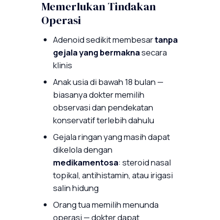
Memerlukan Tindakan
Operasi
Adenoid sedikit membesar
tanpa
gejala yang bermakna
secara
klinis
Anak usia di bawah 18 bulan —
biasanya dokter memilih
observasi dan pendekatan
konservatif terlebih dahulu
Gejala ringan yang masih dapat
dikelola dengan
medikamentosa
: steroid nasal
topikal, antihistamin, atau irigasi
salin hidung
Orang tua memilih menunda
operasi — dokter dapat