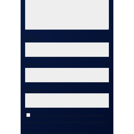
Name
*
Email
*
Website
Save my name, email, and website in
this browser for the next time I comment.
Please enter an answer in digits: