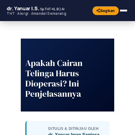
dr.
Yanuar
I.S.
Sp.THT-KL (K) AI
Bagikan
THT · Alergi · Amandel Semarang
Apakah Cairan
Telinga Harus
Dioperasi? Ini
Penjelasannya
DITULIS & DITINJAU OLEH
dr. Yanuar Iman Santosa,