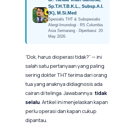
Sp.T.H.T.B.K.L., Subsp.A.I.
(K), M.Si.Med
Spesialis THT & Subspesialis
Alergi-Imunologi · RS Columbia
Asia Semarang · Diperbarui: 20
May 2026
“Dok, harus dioperasi tidak?” — ini
salah satu pertanyaan yang paling
sering dokter THT terima dari orang
tua yang anaknya didiagnosis ada
cairan di telinga. Jawabannya:
tidak
selalu
. Artikel ini menjelaskan kapan
perlu operasi dan kapan cukup
dipantau.