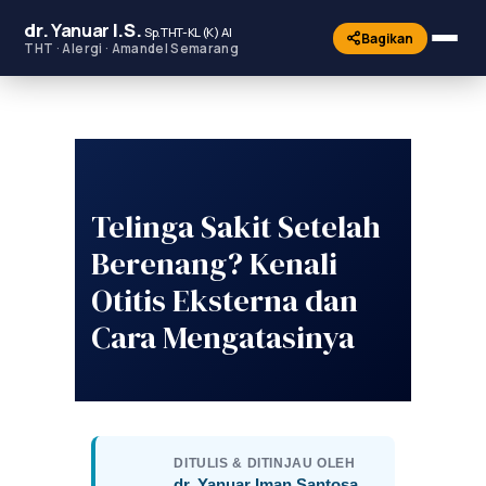
dr.
Yanuar
I.S.
Sp.THT-KL (K) AI
Bagikan
THT · Alergi · Amandel Semarang
Telinga Sakit Setelah
Berenang? Kenali
Otitis Eksterna dan
Cara Mengatasinya
DITULIS & DITINJAU OLEH
dr. Yanuar Iman Santosa,