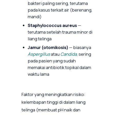
bakteri paling sering, terutama
pada kasus terkait air (berenang,
mandi)
Staphylococcus aureus
—
terutama setelah trauma minor di
liang telinga
Jamur (otomikosis)
— biasanya
Aspergillus
atau
Candida
, sering
pada pasien yang sudah
memakai antibiotik topikal dalam
waktu lama
Faktor yang meningkatkan risiko:
kelembapan tinggi di dalam liang
telinga (membuat pH naik dan