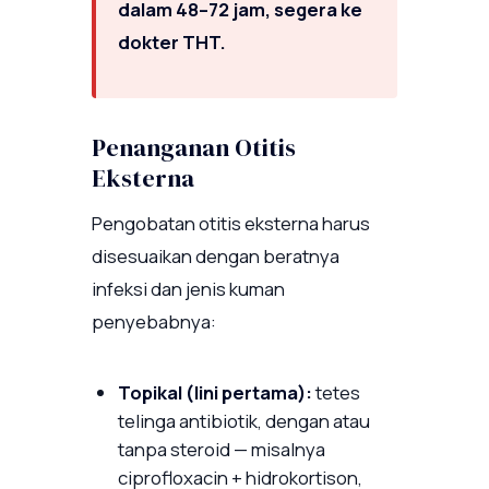
dalam 48–72 jam, segera ke
dokter THT.
Penanganan Otitis
Eksterna
Pengobatan otitis eksterna harus
disesuaikan dengan beratnya
infeksi dan jenis kuman
penyebabnya:
Topikal (lini pertama):
tetes
telinga antibiotik, dengan atau
tanpa steroid — misalnya
ciprofloxacin + hidrokortison,