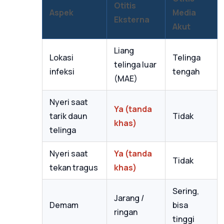
Otitis
Aspek
Media
Eksterna
Akut
Liang
Lokasi
Telinga
telinga luar
infeksi
tengah
(MAE)
Nyeri saat
Ya (tanda
tarik daun
Tidak
khas)
telinga
Nyeri saat
Ya (tanda
Tidak
tekan tragus
khas)
Sering,
Jarang /
Demam
bisa
ringan
tinggi