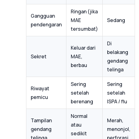
Ringan (jika
Gangguan
MAE
Sedang
pendengaran
tersumbat)
Di
Keluar dari
belakang
Sekret
MAE,
gendang
berbau
telinga
Sering
Sering
Riwayat
setelah
setelah
pemicu
berenang
ISPA / flu
Normal
Tampilan
Merah,
atau
gendang
menonjol,
sedikit
telinga
perforasi