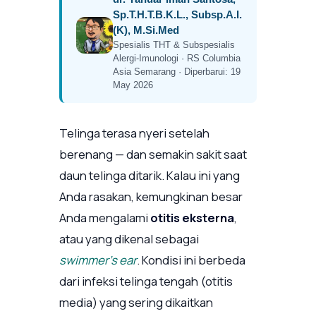
Sp.T.H.T.B.K.L., Subsp.A.I.
(K), M.Si.Med
Spesialis THT & Subspesialis
Alergi-Imunologi · RS Columbia
Asia Semarang · Diperbarui: 19
May 2026
Telinga terasa nyeri setelah
berenang — dan semakin sakit saat
daun telinga ditarik. Kalau ini yang
Anda rasakan, kemungkinan besar
Anda mengalami
otitis eksterna
,
atau yang dikenal sebagai
swimmer’s ear
. Kondisi ini berbeda
dari infeksi telinga tengah (otitis
media) yang sering dikaitkan