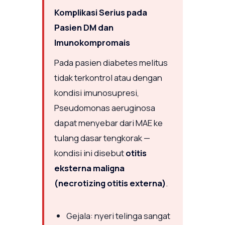
Komplikasi Serius pada
Pasien DM dan
Imunokompromais
Pada pasien diabetes melitus
tidak terkontrol atau dengan
kondisi imunosupresi,
Pseudomonas aeruginosa
dapat menyebar dari MAE ke
tulang dasar tengkorak —
kondisi ini disebut
otitis
eksterna maligna
(necrotizing otitis externa)
.
Gejala: nyeri telinga sangat