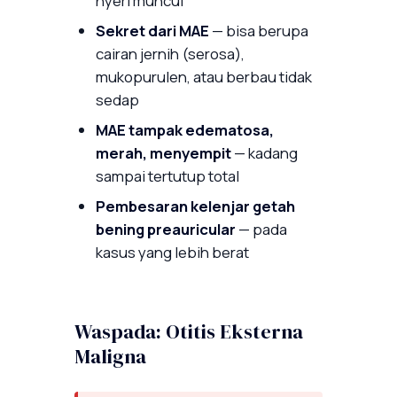
nyeri muncul
Sekret dari MAE
— bisa berupa
cairan jernih (serosa),
mukopurulen, atau berbau tidak
sedap
MAE tampak edematosa,
merah, menyempit
— kadang
sampai tertutup total
Pembesaran kelenjar getah
bening preauricular
— pada
kasus yang lebih berat
Waspada: Otitis Eksterna
Maligna